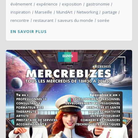
événement
expérience
exposition
gastronomie
inspiration
Marseille
MundArt
Networking
partage
rencontre
restaurant
saveurs du monde
soirée
EN SAVOIR PLUS