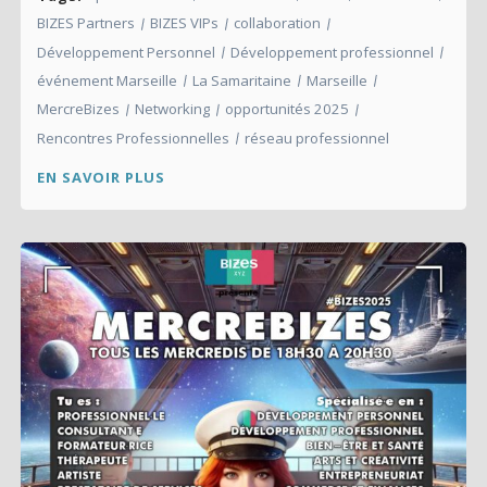
BIZES Partners
BIZES VIPs
collaboration
Développement Personnel
Développement professionnel
événement Marseille
La Samaritaine
Marseille
MercreBizes
Networking
opportunités 2025
Rencontres Professionnelles
réseau professionnel
EN SAVOIR PLUS