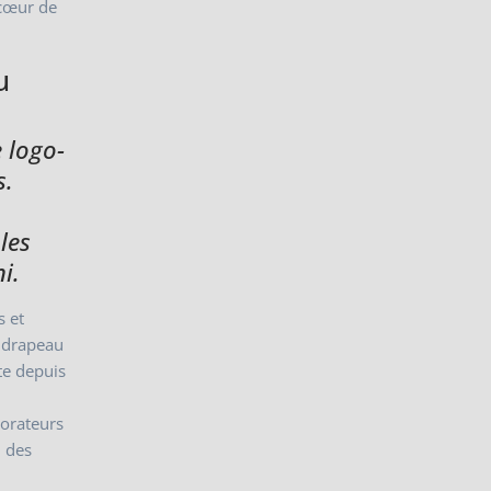
 cœur de
u
 logo-
s.
les
i.
s et
le drapeau
ite depuis
lorateurs
 des