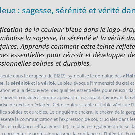
leue : sagesse, sérénité et vérité dan
ification de la couleur bleue dans le logo-dr
mbolise la sagesse, la sérénité et la vérité da
aires. Apprends comment cette teinte reflète
es essentielles pour réussir et développer d
ssionnelles solides et durables.
ésente dans le drapeau de BIZES, symbolise le domaine des
affai
se
, la
sérénité
et la
vérité
. Le bleu évoque l’immensité du ciel et
ration et à la découverte, des qualités essentielles pour réussir da
est souvent considéré comme apaisant et rassurant, favorisant la ré
prise de décision éclairée. Cette couleur stable et fiable véhicule l’
lles solides et durables. Le cinquième chakra, le chakra de la gorg
résente la communication et l’expression de soi, cruciales dans les
its et collaborer efficacement (2). Le bleu est également utilisé d
eprésenter le professionnalisme, la confiance et l’intégrité. En 