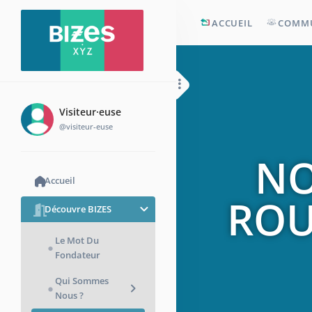
ACCUEIL
COMM
Visiteur·euse
@visiteur-euse
NO
Accueil
ROU
Découvre BIZES
Le Mot Du
Fondateur
Qui Sommes
Nous ?