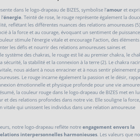
ésente dans le logo-drapeau de BIZES, symbolise l’
amour
et expr
 l’
énergie
. Teinté de rose, le rouge représente également la douce
lité, reflétant les différentes nuances des relations amoureuses (5)
cié à la force et au courage, évoquant un sentiment de puissance
ouleur stimule l’énergie vitale et encourage l’action, des éléments
ter les défis et nourrir des relations amoureuses saines et
e système des chakras, le rouge est lié au premier chakra, le cha
 sécurité, la stabilité et la connexion à la terre (2). Le chakra raci
vitale, nous aidant à nous enraciner et à nous sentir pleinement 
ureuses. Le rouge incarne également la passion et le désir, rapp
nnexion émotionnelle et physique profonde pour une vie amoure
résumé, la couleur rouge dans le logo-drapeau de BIZES met en l
 et des relations profondes dans notre vie. Elle souligne la force,
n vitale qui unissent les individus dans une relation amoureuse
eurs, notre logo-drapeau reflète notre
engagement envers la
relations interpersonnelles harmonieuses
. Les valeurs que n