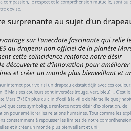
 la compassion, le respect et la compréhension mutuelle, sont au
tre devise.
e surprenante au sujet d’un drapea
antage sur l’anecdote fascinante qui relie le
S au drapeau non officiel de la planète Mar
nt cette coïncidence renforce notre désir
de découverte et d’innovation pour améliorer 
nes et créer un monde plus bienveillant et un
 sur internet pour voir si un drapeau existait déjà avec ces couleur
 un !!! Mais ses couleurs sont inversées (rouge, vert, bleu) … C’est 
te Mars (7) ! En plus du clin d’oeil à la ville de Marseille que j’hab
rouvé que cette symbolique renforce notre désir d’exploration, de
ation pour améliorer les relations humaines. Tout comme les exp
ons constamment à repousser les limites de notre compréhension
elles et à créer un monde plus bienveillant et uni.