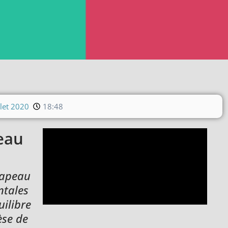
llet 2020
18:48
peau
drapeau
ntales
uilibre
èse de