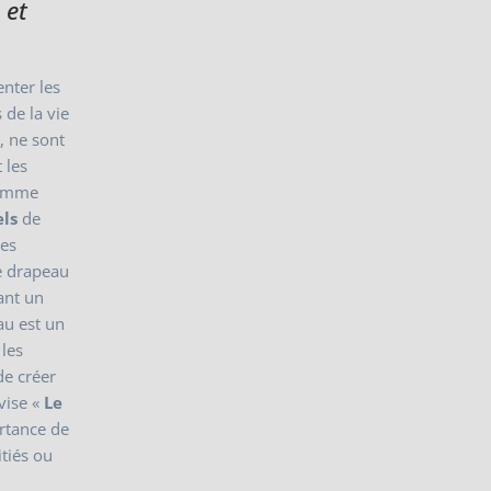
 et
enter les
 de la vie
e
, ne sont
 les
comme
els
de
les
re drapeau
sant un
au est un
 les
de créer
vise «
Le
ortance de
itiés ou