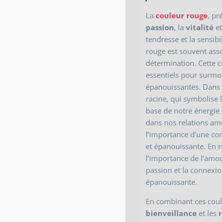
La
couleur rouge
, pr
passion
, la
vitalité
et
tendresse et la sensibi
rouge est souvent asso
détermination. Cette c
essentiels pour surmon
épanouissantes. Dans l
racine, qui symbolise la
base de notre énergie 
dans nos relations amo
l’importance d’une co
et épanouissante. En 
l’importance de l’amour
passion et la connexio
épanouissante.
En combinant ces coul
bienveillance
et les