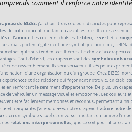
comprends comment il renforce notre identité
rapeau de BIZES
, j’ai choisi trois couleurs distinctes pour représ
les
de notre concept, mettant en avant les trois thèmes essentiels
iés
et l’
amour
. Les couleurs choisies, le
bleu
, le
vert
et le
roug
ques, mais portent également une symbolique profonde, reflétant
és humaines qui sous-tendent ces thèmes. Le choix d’un drapeau 
vantages. Tout d’abord, les drapeaux sont des
symboles univers
tité et de rassemblement. Ils sont souvent utilisés pour exprimer 
d’une nation, d’une organisation ou d’un groupe. Chez BIZES, not
es expériences et des relations qui façonnent notre vie, en établis
us et en renforçant le sentiment d’appartenance. De plus, un drape
ce de véhiculer un message visuel et émotionnel. Les couleurs et
euvent être facilement mémorisés et reconnus, permettant ainsi 
forte et marquante. J’ai voulu avec notre drapeau traduire notre de
ur
» en un symbole visuel et universel, mettant en lumière l’imp
s nos
relations interpersonnelles
, que ce soit pour affaires, am