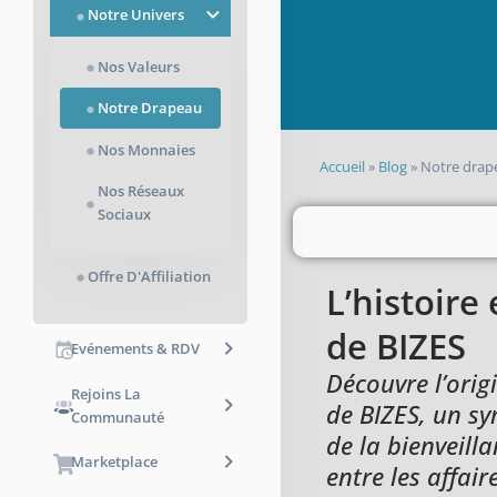
Notre Univers
Nos Valeurs
Notre Drapeau
Nos Monnaies
Accueil
»
Blog
»
Notre drapea
Nos Réseaux
Sociaux
Offre D'Affiliation
L’histoire
de BIZES
Evénements & RDV
Découvre l’orig
Rejoins La
de BIZES, un sy
Communauté
de la bienveilla
Marketplace
entre les affai