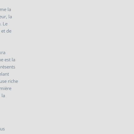
ime la
ur, la
. Le
 et de
kra
ne est la
présents
elant
use riche
umière
 la
ous