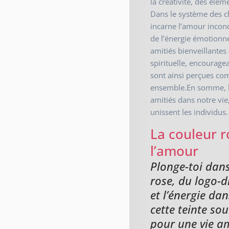
la créativité, des élém
Dans le système des ch
incarne l’amour incond
de l’énergie émotionne
amitiés bienveillantes
spirituelle, encourage
sont ainsi perçues co
ensemble.En somme, la
amitiés dans notre vie
unissent les individus.
La couleur r
l’amour
Plonge-toi dans
rose, du logo-d
et l’énergie d
cette teinte so
pour une vie a