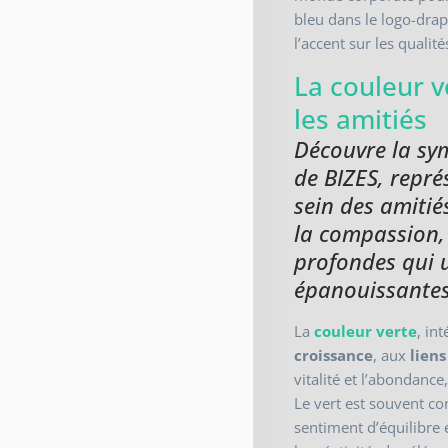
bleu dans le logo-drap
l’accent sur les quali
La couleur v
les amitiés
Découvre la sy
de BIZES, repré
sein des amiti
la compassion,
profondes qui u
épanouissantes
La
couleur verte
, in
croissance
, aux
liens
vitalité et l’abondance
Le vert est souvent c
sentiment d’équilibre e