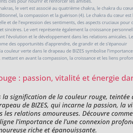
ents clés pour nourrir et renforcer les amitiés.
akras, le vert est associé au quatrième chakra, le chakra du cœur
itionnel, la compassion et la guérison (4). Le chakra du cœur est 
lle et de l’expression des sentiments, des aspects cruciaux pour 
 et sincères. Le vert représente également la croissance personnel
ant l’évolution et le développement dans les relations amicales. L
mme des opportunités d’apprendre, de grandir et de s’épanouir
 couleur verte dans le drapeau de BIZES symbolise l’importance
, mettant en avant la compassion, la croissance et les liens profo
ouge : passion, vitalité et énergie da
 la signification de la couleur rouge, teintée 
rapeau de BIZES, qui incarne la passion, la vi
ans les relations amoureuses. Découvre comme
uligne l’importance de l’une connexion profo
moureuse riche et épanouissante.