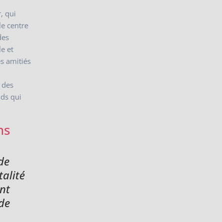
, qui
le centre
des
le et
es amitiés
 des
nds qui
ns
de
talité
nt
nde