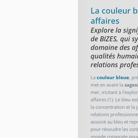
La couleur b
affaires
Explore la sign
de BIZES, qui sy
domaine des aff
qualités humain
relations profe
La
couleur bleue
, pr
met en avant la
sages
mer, incitant à l’explo
affaires (1). Le bleu 
la concentration et la 
relations professionne
associé au bleu et rep
pour résoudre les confl
monde corporate pour r