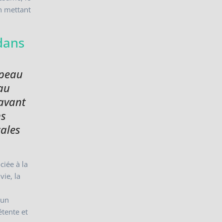
en mettant
 dans
apeau
 au
avant
ns
cales
ciée à la
vie, la
 un
étente et