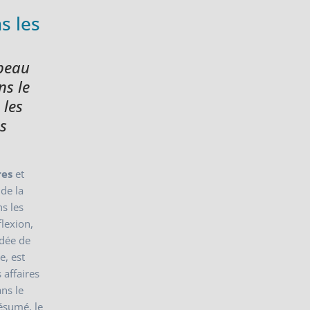
s les
apeau
ns le
 les
es
res
et
 de la
ns les
flexion,
idée de
e, est
 affaires
ans le
résumé, le