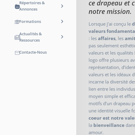
ce drapeau et 
Répertoires &
Annonces
notre mission.
Formations
Lorsque j’ai conçu le
d
valeurs fondamenta
Actualités &
: les
affaires
, les
amit
Ressources
pas seulement esthéti
Contacte-Nous
valeurs et les qualit
logo offre plusieurs a
représentation, d’iden
valeurs et les idéaux 
incarne la diversité d
lien entre les individ
moyen simple et effica
motifs d’un drapeau p
une identité visuelle 
coeur est notre vale
la
bienveillance
dan
amour.