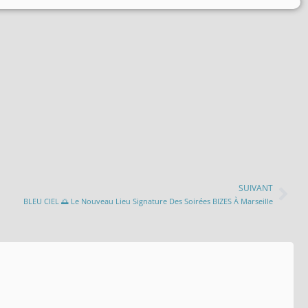
SUIVANT
BLEU CIEL 🌅 Le Nouveau Lieu Signature Des Soirées BIZES À Marseille