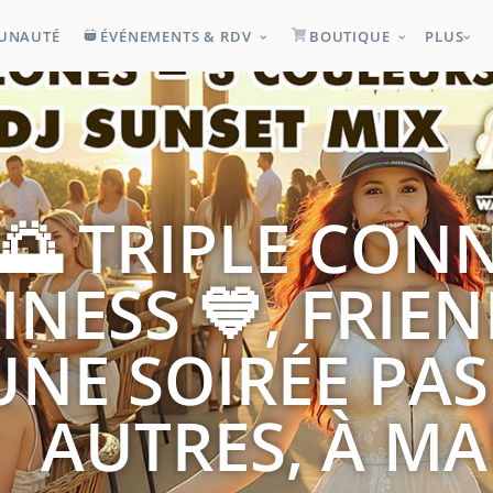
UNAUTÉ
ÉVÉNEMENTS & RDV
BOUTIQUE
PLUS
🌅 TRIPLE CONN
INESS 💙, FRIEN
UNE SOIRÉE PA
AUTRES, À MA