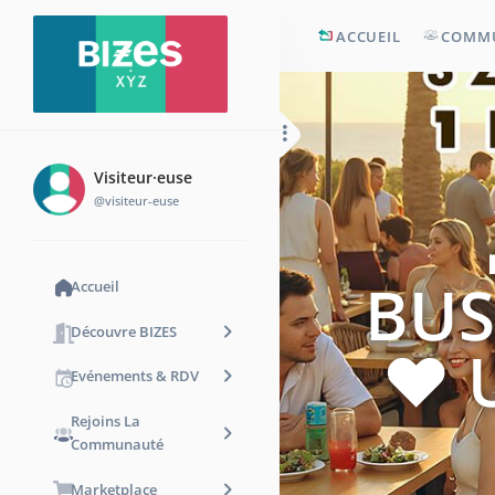
ACCUEIL
COMM
Visiteur·euse
@visiteur-euse
BUS
Accueil
Découvre BIZES
❤️ 
Evénements & RDV
Rejoins La
Communauté
Marketplace