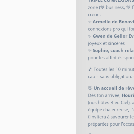
TRIPLE CONNEXIONS
zone (💙 business, 💚 f
cœur :
✨
Armelle de Bonav
connexions pro qui fo
✨
Gwen de Gellor Ev
joyeux et sincères
✨
Sophie, coach rel
pour les affinités spo
🎵 Toutes les 10 minut
cap – sans obligation. C
👋
Un accueil de rêv
Dès ton arrivée,
Hour
(nos hôtes Bleu Ciel), 
équipe chaleureuse, t’
t’invitera à savourer l
préparées pour l’occas