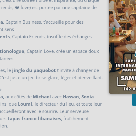
, c’est une soirée fluide et inspirante, où chaque
riends, ❤️ love) est portée par une capitaine de
ia
, Captain Business, t’accueille pour des
nt sens
ents
, Captain Friends, insuffle des échanges
ationologue
, Captain Love, crée un espace doux
ntanées
es, le
jingle du paquebot
t’invite à changer de
’est juste un jeu brise-glace, léger et bienveillant.
e
ia
, aux côtés de
Michael
avec
Hassan
,
Sonia
ainsi que
Loumi
, le directeur du lieu, et toute leur
accueilleront avec le sourire. Leur serveuse
eurs
tapas franco-libanaises
, fraîchement
ion.