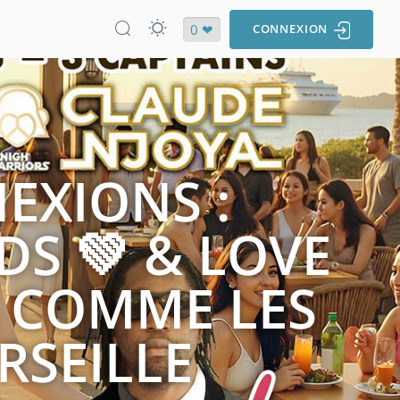
0 ❤
CONNEXION
EXIONS :
DS 💚 & LOVE
S COMME LES
RSEILLE