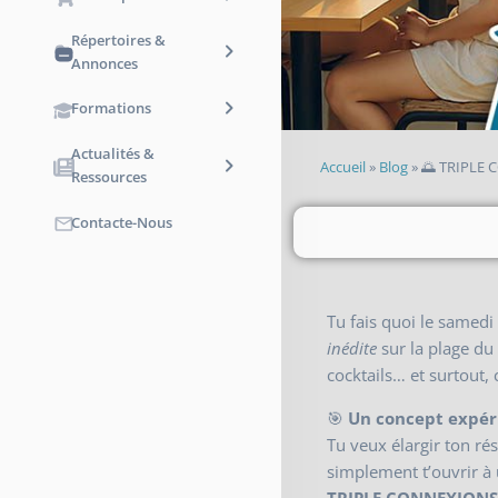
Répertoires &
Annonces
Formations
Actualités &
Accueil
»
Blog
»
🌅 TRIPLE C
Ressources
Contacte-Nous
Tu fais quoi le samedi 
inédite
sur la plage du
cocktails… et surtout
🎯
Un concept expéri
Tu veux élargir ton ré
simplement t’ouvrir à 