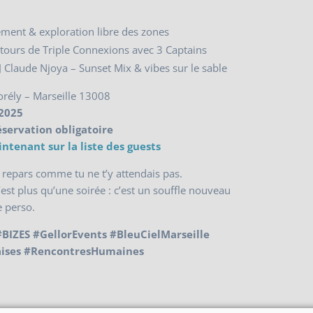
ent & exploration libre des zones
tours de Triple Connexions avec 3 Captains
 Claude Njoya – Sunset Mix & vibes sur le sable
Borély – Marseille 13008
 2025
éservation obligatoire
intenant sur la liste des guests
 repars comme tu ne t’y attendais pas.
c’est plus qu’une soirée : c’est un souffle nouveau
e perso.
BIZES #GellorEvents #BleuCielMarseille
aises #RencontresHumaines