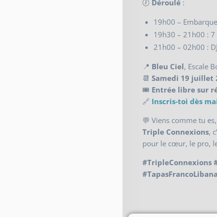
🕖
Déroulé
:
19h00 – Embarquem
19h30 – 21h00 : 7 
21h00 – 02h00 : DJ
📍
Bleu Ciel
, Escale 
📆
Samedi 19 juillet
🎟️
Entrée libre sur r
🔗
Inscris-toi dès ma
💬 Viens comme tu es,
Triple Connexions
, 
pour le cœur, le pro, l
#TripleConnexions #
#TapasFrancoLiban