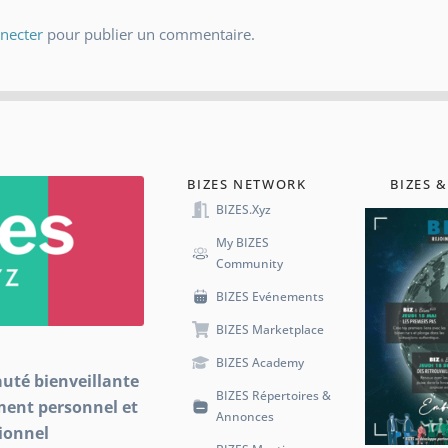
necter
pour publier un commentaire.
BIZES NETWORK
BIZES &
BIZES.xyz
My BIZES
Community
BIZES Evénements
BIZES Marketplace
BIZES Academy
uté bienveillante
BIZES Répertoires &
ment personnel et
Annonces
ionnel