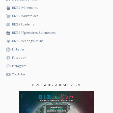
BIZES Evénements
BIZES Marketplace
BIZES Academy
BIZES Répertoires & Annonces
BIZES Meetings Online
LinkedIn
Facebook
Instagram
YouTube
BIZES & BIZ & BISES 2025