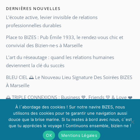
DERNIÈRES NOUVELLES
L’écoute active, levier invisible de relations
professionnelles durables
Place to BIZES : Pub Émile 1933, le rendez-vous chic et
convivial des Bizien·ne·s à Marseille
L’art du réseautage : quand les relations humaines
deviennent la clé du succès
BLEU CIEL 🌅 Le Nouveau Lieu Signature Des Soirées BIZES
À Marseille
🌅 TRIPLE CONNEXIONS : Business 💙, Friends 💚 & Love ❤️
Une soirée pas comme les autres, à Marseille
À l`abordage des cookies ! Sur notre navire BIZES, nous
utilisons des cookies pour te garantir une navigation aussi
douce que la brise marine. Si tu restes à bord avec nous, c`est
que tu apprécies le voyage ! Continuons ensemble, bizien·ne !
BIZES ❤ BIZ & Bises © 2017-2025 | Agence WEB :
AMBA
|
OK
Mentions Légales
Mentions Légales & CGU