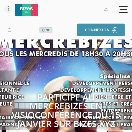
0 ❤
CONNEXION
PARTICIPE AU
MERCREBIZES EN
VISIOCONFÉRENCE DU 15
JANVIER SUR BIZES.XYZ