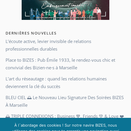
DERNIÈRES NOUVELLES
L’écoute active, levier invisible de relations
professionnelles durables
Place to BIZES : Pub Émile 1933, le rendez-vous chic et
convivial des Bizien·ne·s à Marseille
L’art du réseautage : quand les relations humaines
deviennent la clé du succès
BLEU CIEL 🌅 Le Nouveau Lieu Signature Des Soirées BIZES
À Marseille
🌅 TRIPLE CONNEXIONS : Business 💙, Friends 💚 & Love ❤️
Une soirée pas comme les autres, à Marseille
À l`abordage des cookies ! Sur notre navire BIZES, nous