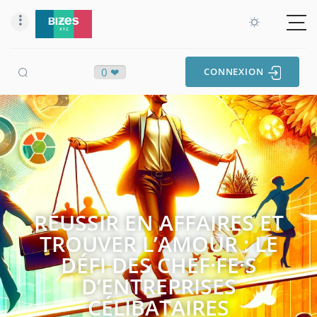
0 ❤
CONNEXION
RÉUSSIR EN AFFAIRES ET
TROUVER L’AMOUR : LE
DÉFI DES CHEF·FE·S
D’ENTREPRISES
CÉLIBATAIRES