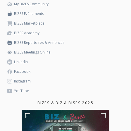
My BIZES Community
BIZES Evénements
BIZES Marketplace
BIZES Academy
BIZES Répertoires & Annonces
BIZES Meetings Online
LinkedIn
Facebook
Instagram
YouTube
BIZES & BIZ & BISES 2025