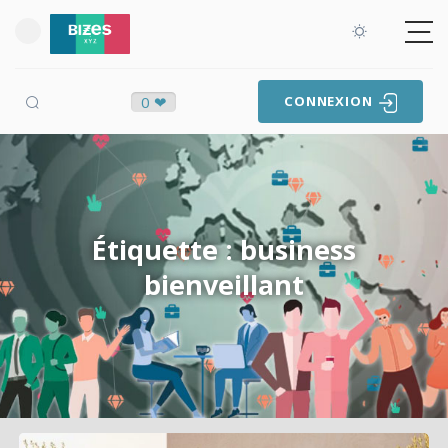
0 ❤
CONNEXION
Étiquette : business
bienveillant