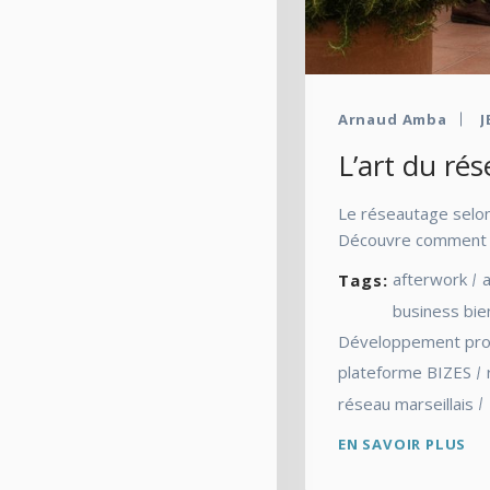
Arnaud Amba
J
L’art du ré
Le réseautage selon 
Découvre comment all
afterwork
a
Tags:
business bien
Développement pro
plateforme BIZES
réseau marseillais
EN SAVOIR PLUS