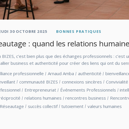
EUDI 30 OCTOBRE 2025
BONNES PRATIQUES
seautage : quand les relations humaine
BIZES, c’est bien plus que des échanges professionnels : c’est un
ier business et authenticité pour créer des liens qui ont du sens
lliance professionnelle
Arnaud Amba
authenticité
bienveillanc
veillant
communauté BIZES
connexions sincères
Convivialité
fessionnel
Entrepreneuriat
Événements Professionnels
inte
réciprocité
relations humaines
rencontres business
Rencontr
Réseautage
succès collectif
tutoiement
valeurs humaines