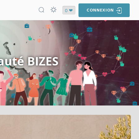
0 ❤
CONNEXION
auté BIZES