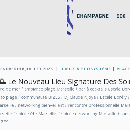
ENDREDI 18 JUILLET 2025
LIEUX & ÉCOSYSTÈME | PLACE
 Le Nouveau Lieu Signature Des Soir
ord de mer
ambiance plage Marseille
bar à cocktails Escale Bor
ito plage
communauté BIZES
DJ Claude Njoya
Escale Borély
rseille
networking bienveillant
rencontre professionnelle Mars
rseille
soirée été Marseille.
soirée networking Marseille
suns
IZES