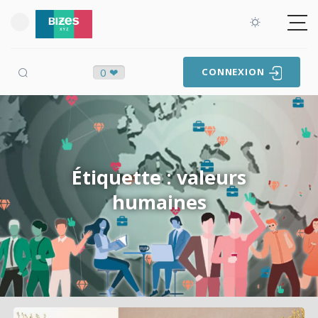
0 ❤
CONNEXION
Étiquette : valeurs
humaines