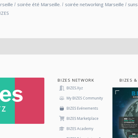
rseille
soirée été Marseille.
soirée networking Marseille
suns
IZES
BIZES NETWORK
BIZES &
BIZES.xyz
My BIZES Community
BIZES Evénements
BIZES Marketplace
BIZES Academy