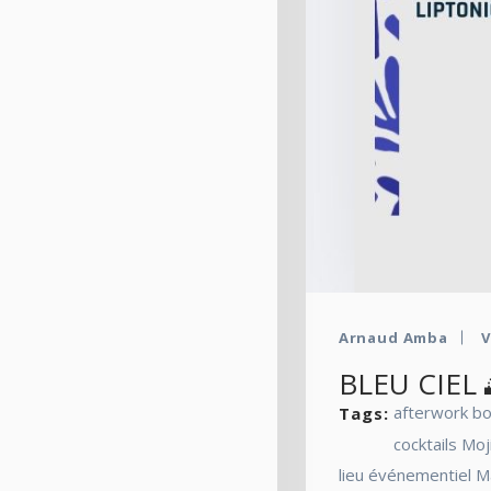
Arnaud Amba
V
BLEU CIEL 
afterwork b
Tags:
cocktails Moj
lieu événementiel Ma