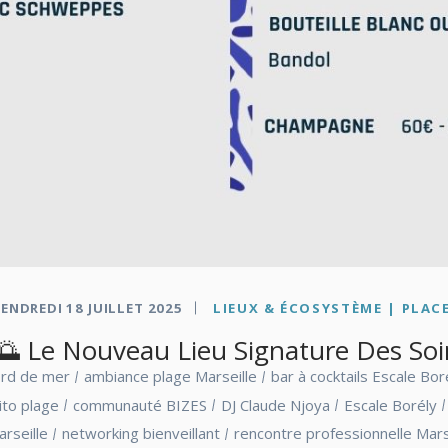
ENDREDI 18 JUILLET 2025
LIEUX & ÉCOSYSTÈME | PLACE
 Le Nouveau Lieu Signature Des Soir
ord de mer
ambiance plage Marseille
bar à cocktails Escale Bor
ito plage
communauté BIZES
DJ Claude Njoya
Escale Borély
rseille
networking bienveillant
rencontre professionnelle Mars