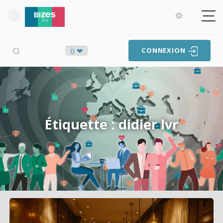
0 ❤
CONNEXION
Étiquette : didier lvr