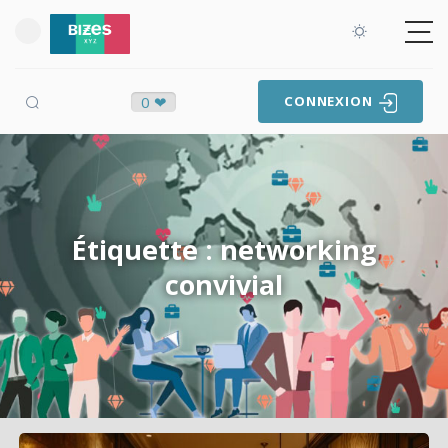
0 ❤
CONNEXION
Étiquette : networking
convivial