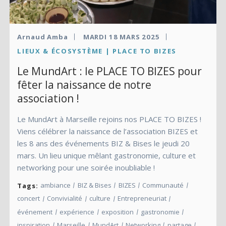
Arnaud Amba
MARDI 18 MARS 2025
LIEUX & ÉCOSYSTÈME | PLACE TO BIZES
Le MundArt : le PLACE TO BIZES pour
fêter la naissance de notre
association !
Le MundArt à Marseille rejoins nos PLACE TO BIZES !
Viens célébrer la naissance de l’association BIZES et
les 8 ans des événements BIZ & Bises le jeudi 20
mars. Un lieu unique mêlant gastronomie, culture et
networking pour une soirée inoubliable !
ambiance
BIZ & Bises
BIZES
Communauté
Tags:
concert
Convivialité
culture
Entrepreneuriat
événement
expérience
exposition
gastronomie
inspiration
Marseille
MundArt
Networking
partage