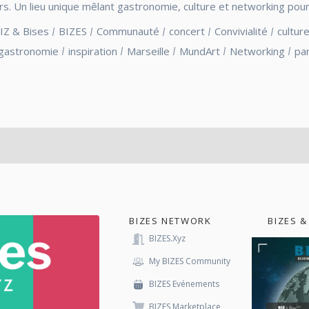
rs. Un lieu unique mêlant gastronomie, culture et networking pour 
IZ & Bises
BIZES
Communauté
concert
Convivialité
cultur
gastronomie
inspiration
Marseille
MundArt
Networking
pa
BIZES NETWORK
BIZES &
BIZES.xyz
My BIZES Community
BIZES Evénements
BIZES Marketplace