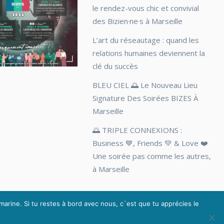
le rendez-vous chic et convivial
des Bizien·ne·s à Marseille
L’art du réseautage : quand les
relations humaines deviennent la
clé du succès
BLEU CIEL 🌅 Le Nouveau Lieu
Signature Des Soirées BIZES À
Marseille
🌅 TRIPLE CONNEXIONS :
Business 💙, Friends 💚 & Love ❤️
Une soirée pas comme les autres,
à Marseille
marine. Si tu restes à bord avec nous, c`est que tu apprécies le