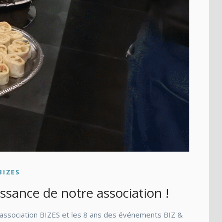
BIZES
ssance de notre association !
l’association BIZES et les 8 ans des événements BIZ &