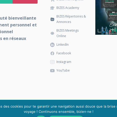
BIZES Academy
BIZES Répertoires &
uté bienveillante
Annonces
ment personnel et
BIZES Meetings
ionnel
Online
s en réseaux
LinkedIn
Facebook
Instagram
YouTube
ns des cookies pour te garantir une navigation aussi douce que la brise 
voyage ! Continuons ensemble, bizien·ne !