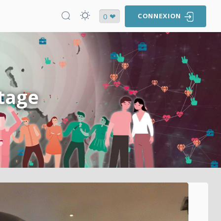
0 ❤
CONNEXION
rtage