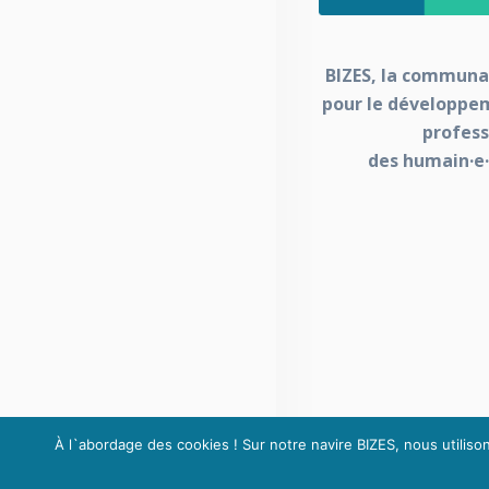
BIZES, la communa
pour le développe
profess
des humain·e·
À l`abordage des cookies ! Sur notre navire BIZES, nous utiliso