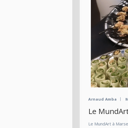
Arnaud Amba
M
Le MundArt 
Le MundArt à Marsei