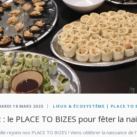
ARDI 18 MARS 2025
LIEUX & ÉCOSYSTÈME | PLACE TO 
: le PLACE TO BIZES pour fêter la nai
lle rejoins nos PLACE TO BIZES ! Viens célébrer la naissance de 