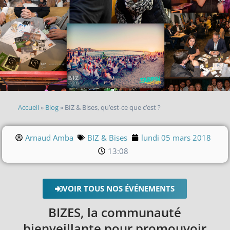
Accueil
»
Blog
»
BIZ & Bises, qu’est-ce que c’est ?
Arnaud Amba
BIZ & Bises
lundi 05 mars 2018
13:08
VOIR TOUS NOS ÉVÉNEMENTS
BIZES, la communauté
bienveillante pour promouvoir