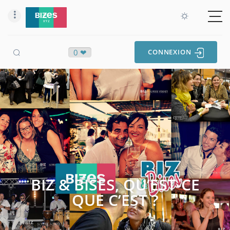
0 ❤
CONNEXION
BIZ & BISES, QU’EST-CE
QUE C’EST ?